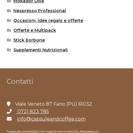
Mokador Diva
Nespresso Professional
Occasioni, idee regalo e offerte
Offerte e Multipack
Stick borbone
Supplementi Nutrizionali
Contatti
Viale Veneto 87 Fano (PU) 61032
0721 823 785
info@capsuleandcoffee.com
*capsule compatibili con macchine a marchio Nespresso
®
,