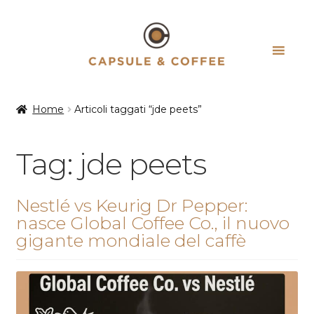
Vai
Vai
alla
al
navigazione
contenuto
Home
Articoli taggati “jde peets”
Tag:
jde peets
Nestlé vs Keurig Dr Pepper:
nasce Global Coffee Co., il nuovo
gigante mondiale del caffè