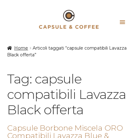
Vai
Vai
alla
al
navigazione
contenuto
Home
Articoli taggati “capsule compatibili Lavazza
Black offerta”
Tag:
capsule
compatibili Lavazza
Black offerta
Capsule Borbone Miscela ORO
Compatibili Lavazza Blue &