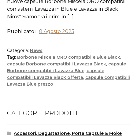
nuove capsule Borbone Miscela ORO compatibili
con sistemi Lavazza in Blue e Lavazza in Black
Nims* Siamo tra i primi in […]
Pubblicato il
8 Agosto 2025
Categoria:
News
Tag:
Borbone Miscela ORO compatibile Blue Black
,
capsule Borbone compatibili Lavazza Black
,
capsule
Borbone compatibili Lavazza Blue
,
capsule
compatibili Lavazza Black offerta
,
capsule compatibili
Lavazza Blue prezzo
CATEGORIE PRODOTTI
Accessori, Degustazione, Porta Capsule & Moke