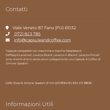
Contatti
Viale Veneto 87 Fano (PU) 61032
0721 823 785
info@capsuleandcoffee.com
*capsule compatibili con macchine a marchio Nespresso
®
,
Caffitaly
®
,
Lavazza®, Lavazza Blue®, Lavazza in Black®, Lavazza Firma®
sono marchi di terzi senza alcun collegamento con Capsule & Coffee di
Simone Spadoni.
Caffè Shop di Simone Spadoni |P.IVA 02513930418 | REA PS-188136
Informazioni Utili