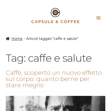
Vai
Vai
alla
al
navigazione
contenuto
Home
Articoli taggati “caffe e salute”
Tag:
caffe e salute
Caffè, scoperto un nuovo effetto
sul corpo: quanto berne per
stare meglio