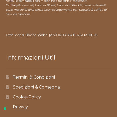
*capsule compatibili con macchine a marchio Nespresso
®
,
Caffitaly
®
,
Lavazza®, Lavazza Blue®, Lavazza in Black®, Lavazza Firma®
sono marchi di terzi senza alcun collegamento con Capsule & Coffee di
Simone Spadoni.
Caffè Shop di Simone Spadoni |P.IVA 02513930418 | REA PS-188136
Informazioni Utili
Termini & Condizioni
Spedizioni & Consegna
Cookie-Policy
Privacy