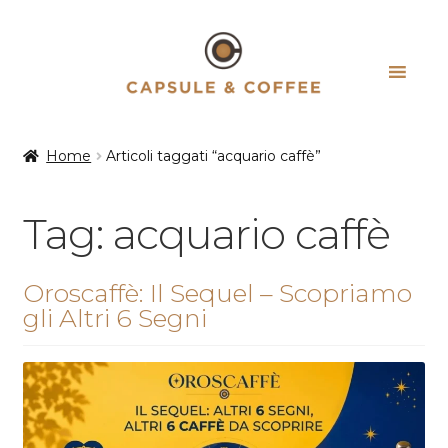
Vai
Vai
alla
al
navigazione
contenuto
Home
Articoli taggati “acquario caffè”
Tag:
acquario caffè
Oroscaffè: Il Sequel – Scopriamo
gli Altri 6 Segni