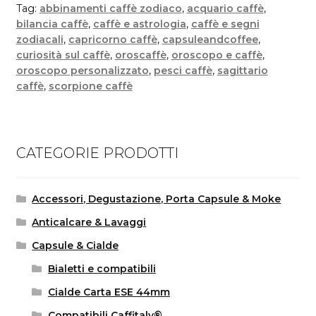
Tag:
abbinamenti caffè zodiaco
,
acquario caffè
,
bilancia caffè
,
caffè e astrologia
,
caffè e segni
zodiacali
,
capricorno caffè
,
capsuleandcoffee
,
curiosità sul caffè
,
oroscaffè
,
oroscopo e caffè
,
oroscopo personalizzato
,
pesci caffè
,
sagittario
caffè
,
scorpione caffè
CATEGORIE PRODOTTI
Accessori, Degustazione, Porta Capsule & Moke
Anticalcare & Lavaggi
Capsule & Cialde
Bialetti e compatibili
Cialde Carta ESE 44mm
Compatibili Caffitaly®