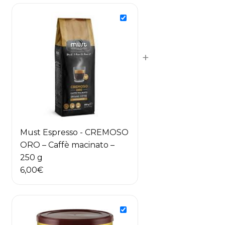
+
Must Espresso - CREMOSO
ORO – Caffè macinato –
250 g
6,00
€