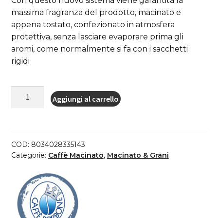
Con questo nuovo sistema viene garantita la
massima fragranza del prodotto, macinato e
appena tostato, confezionato in atmosfera
protettiva, senza lasciare evaporare prima gli
aromi, come normalmente si fa con i sacchetti
rigidi
Moka
Aggiungi al carrello
Borbone
miscela
DECISA
confezione
COD:
8034028335143
BIPACK
Categorie:
Caffè Macinato
,
Macinato & Grani
da
2x250gr
quantità