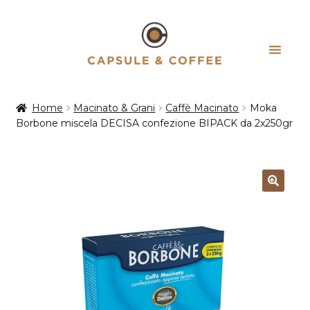
Vai
Vai
alla
al
navigazione
contenuto
Home
Macinato & Grani
Caffè Macinato
Moka
Borbone miscela DECISA confezione BIPACK da 2x250gr