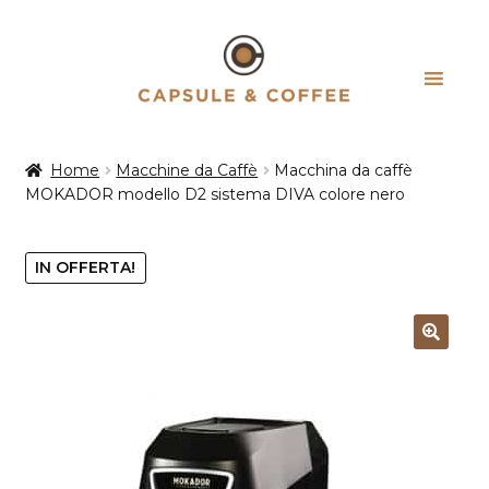
Vai
Vai
alla
al
navigazione
contenuto
Home
Macchine da Caffè
Macchina da caffè
MOKADOR modello D2 sistema DIVA colore nero
IN OFFERTA!