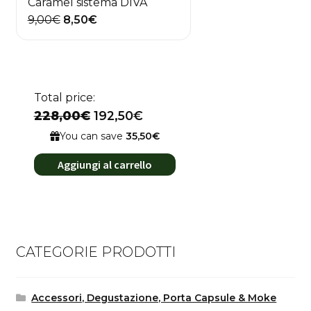
Caramel sistema DIVA
Il
Il
9,00
€
8,50
€
prezzo
prezzo
originale
attuale
era:
è:
9,00€.
8,50€.
Total price:
228,00€
192,50€
You can save
35,50€
Aggiungi al carrello
CATEGORIE PRODOTTI
Accessori, Degustazione, Porta Capsule & Moke