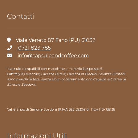
Contatti
Viale Veneto 87 Fano (PU) 61032
0721 823 785
info@capsuleandcoffee.com
*capsule compatibili con macchine a marchio Nespresso
®
,
Caffitaly
®
,
Lavazza®, Lavazza Blue®, Lavazza in Black®, Lavazza Firma®
sono marchi di terzi senza alcun collegamento con Capsule & Coffee di
Simone Spadoni.
Caffè Shop di Simone Spadoni |P.IVA 02513930418 | REA PS-188136
Informazioni Utili