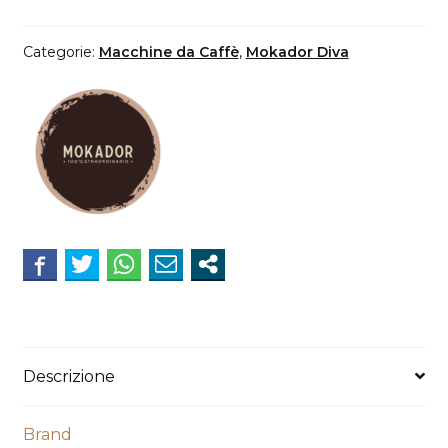
MOKADOR
modello
Categorie:
Macchine da Caffè
,
Mokador Diva
D2
sistema
DIVA
colore
nero
quantità
Descrizione
Brand