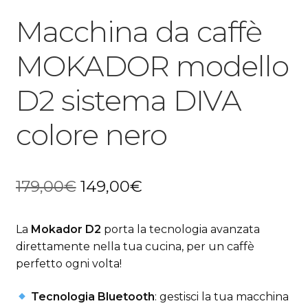
Macchina da caffè
MOKADOR modello
D2 sistema DIVA
colore nero
Il
Il
179,00
€
149,00
€
prezzo
prezzo
La
Mokador D2
porta la tecnologia avanzata
originale
attuale
direttamente nella tua cucina, per un caffè
era:
è:
perfetto ogni volta!
179,00€.
149,00€.
Tecnologia Bluetooth
: gestisci la tua macchina