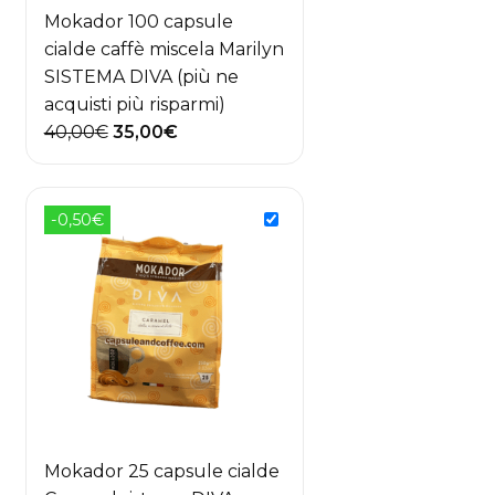
Mokador 100 capsule
cialde caffè miscela Marilyn
SISTEMA DIVA (più ne
acquisti più risparmi)
Il
Il
40,00
€
35,00
€
prezzo
prezzo
originale
attuale
era:
è:
-0,50€
40,00€.
35,00€.
Mokador 25 capsule cialde