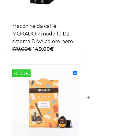
Macchina da caffè
MOKADOR modello D2
sistema DIVA colore nero
Il
Il
179,00
€
149,00
€
prezzo
prezzo
originale
attuale
era:
è:
-5,00€
179,00€.
149,00€.
+