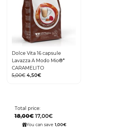
Dolce Vita 16 capsule
Lavazza A Modo Mio®*
CARAMELITO
Il
Il
5,00
€
4,50
€
prezzo
prezzo
originale
attuale
era:
è:
5,00€.
4,50€.
Total price:
18,00€
17,00€
You can save
1,00€