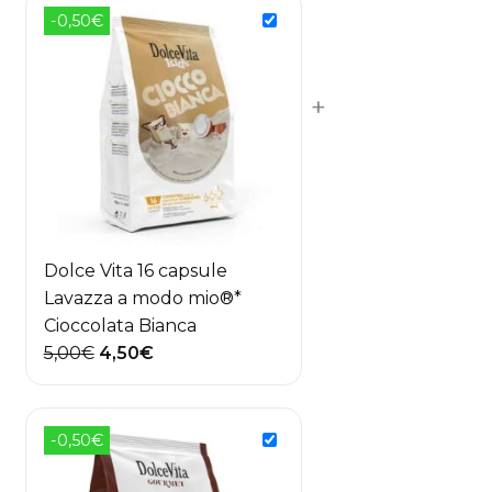
-0,50€
+
Dolce Vita 16 capsule
Lavazza a modo mio®*
Cioccolata Bianca
Il
Il
5,00
€
4,50
€
prezzo
prezzo
originale
attuale
era:
è:
-0,50€
5,00€.
4,50€.