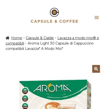
Vai
Vai
alla
al
navigazione
contenuto
Home
Capsule & Cialde
Lavazza a modo mio® e
compatibili
Aroma Light 30 Capsule di Cappuccino
compatibili Lavazza* A Modo Mio*