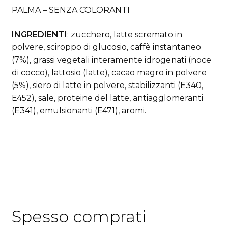
PALMA – SENZA COLORANTI
INGREDIENTI
: zucchero, latte scremato in
polvere, sciroppo di glucosio, caffè instantaneo
(7%), grassi vegetali interamente idrogenati (noce
di cocco), lattosio (latte), cacao magro in polvere
(5%), siero di latte in polvere, stabilizzanti (E340,
E452), sale, proteine del latte, antiagglomeranti
(E341), emulsionanti (E471), aromi.
aroma light lavazza
a modo mio
Spesso comprati