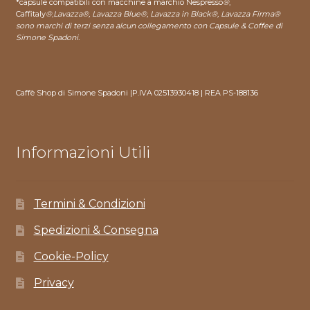
*capsule compatibili con macchine a marchio Nespresso
®
,
Caffitaly
®
,
Lavazza®, Lavazza Blue®, Lavazza in Black®, Lavazza Firma®
sono marchi di terzi senza alcun collegamento con Capsule & Coffee di
Simone Spadoni.
Caffè Shop di Simone Spadoni |P.IVA 02513930418 | REA PS-188136
Informazioni Utili
Termini & Condizioni
Spedizioni & Consegna
Cookie-Policy
Privacy