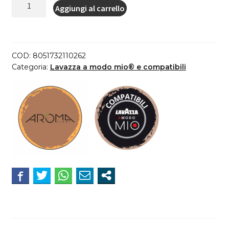
Aroma
Aggiungi al carrello
Light
30
Capsule
di
COD:
8051732110262
Cappuccino
Categoria:
Lavazza a modo mio® e compatibili
compatibili
Lavazza*
A
Modo
Mio*
quantità