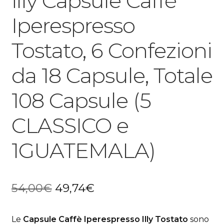
illy Capsule Caffè
Iperespresso
Tostato, 6 Confezioni
da 18 Capsule, Totale
108 Capsule (5
CLASSICO e
1GUATEMALA)
Il
Il
54,00
€
49,74
€
prezzo
prezzo
Le
Capsule Caffè Iperespresso Illy Tostato
sono
originale
attuale