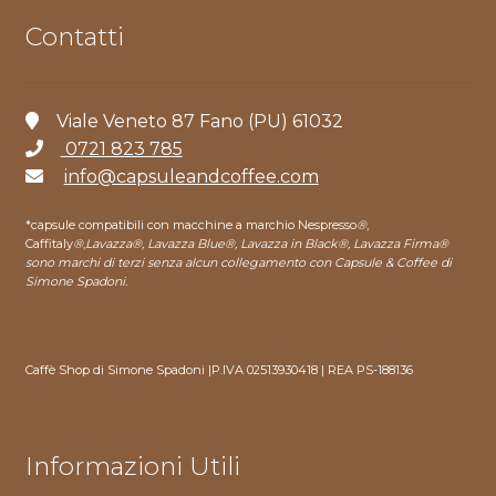
Contatti
Viale Veneto 87 Fano (PU) 61032
0721 823 785
info@capsuleandcoffee.com
*capsule compatibili con macchine a marchio Nespresso
®
,
Caffitaly
®
,
Lavazza®, Lavazza Blue®, Lavazza in Black®, Lavazza Firma®
sono marchi di terzi senza alcun collegamento con Capsule & Coffee di
Simone Spadoni.
Caffè Shop di Simone Spadoni |P.IVA 02513930418 | REA PS-188136
Informazioni Utili