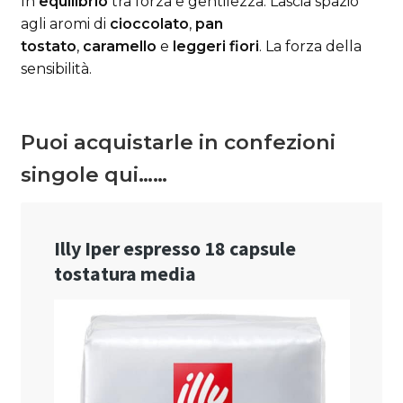
In
equilibrio
tra forza e gentilezza. Lascia spazio
agli aromi di
cioccolato
,
pan
tostato
,
caramello
e
leggeri fiori
. La forza della
sensibilità.
Puoi acquistarle in confezioni
singole qui……