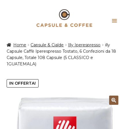
Vai
Vai
alla
al
navigazione
contenuto
Home
Capsule & Cialde
Illy Iperespresso
illy
Capsule Caffè Iperespresso Tostato, 6 Confezioni da 18
Capsule, Totale 108 Capsule (5 CLASSICO e
1GUATEMALA)
IN OFFERTA!