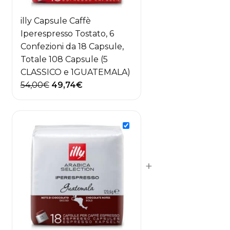
illy Capsule Caffè
Iperespresso Tostato, 6
Confezioni da 18 Capsule,
Totale 108 Capsule (5
CLASSICO e 1GUATEMALA)
Il
Il
54,00
€
49,74
€
prezzo
prezzo
originale
attuale
era:
è:
54,00€.
49,74€.
+