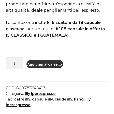
progettate per offrire un’esperienza di caffè di
era:
è:
alta qualità, ideale per gli amanti dell’espresso.
54,00€.
49,74€.
La confezione include
6 scatole da 18 capsule
ciascuna
, per un totale di
108 capsule in offerta
(5 CLASSICO e 1 GUATEMALA)!
illy
Aggiungi al carrello
Capsule
Caffè
Iperespresso
Tostato,
COD:
8003753248417
6
Categoria:
Illy Iperespresso
Confezioni
Tag:
caffè illy
,
capsule illy
,
cialde illy
,
Fano
,
illy
iperespresso
da
18