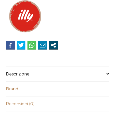
Capsule,
Totale
108
Capsule
(5
CLASSICO
e
1GUATEMALA)
quantità
Descrizione
Brand
Recensioni (0)