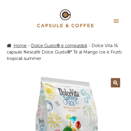
Vai
Vai
alla
al
navigazione
contenuto
Home
Dolce Gusto® e compatibili
Dolce Vita 16
capsule Nescafè Dolce Gusto®* Tè al Mango Ice e Frutti
tropicali summer
Esaurito!