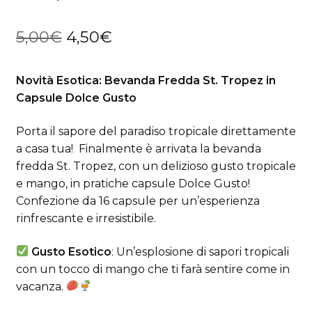
Il
Il
5,00
€
4,50
€
prezzo
prezzo
Novità Esotica: Bevanda Fredda St. Tropez in
originale
attuale
Capsule Dolce Gusto
era:
è:
Porta il sapore del paradiso tropicale direttamente
5,00€.
4,50€.
a casa tua! Finalmente è arrivata la bevanda
fredda St. Tropez, con un delizioso gusto tropicale
e mango, in pratiche capsule Dolce Gusto!
Confezione da 16 capsule per un’esperienza
rinfrescante e irresistibile.
Gusto Esotico
: Un’esplosione di sapori tropicali
con un tocco di mango che ti farà sentire come in
vacanza.