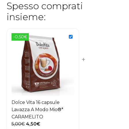
Spesso comprati
insieme:
-0,50€
+
Dolce Vita 16 capsule
Lavazza A Modo Mio®*
CARAMELITO
Il
Il
5,00
€
4,50
€