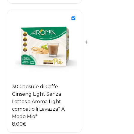
prezzo
prezzo
originale
attuale
era:
è:
5,00€.
4,50€.
+
30 Capsule di Caffè
Ginseng Light Senza
Lattosio Aroma Light
compatibili Lavazza* A
Modo Mio*
8,00
€