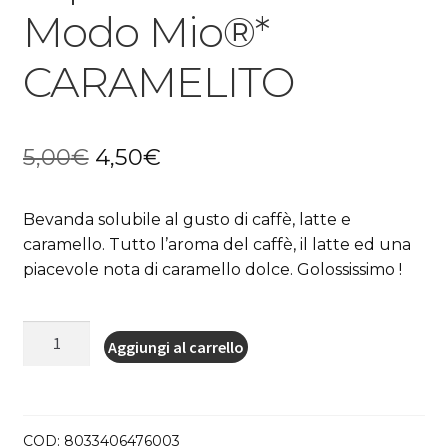
Modo Mio®*
CARAMELITO
Il
Il
5,00
€
4,50
€
prezzo
prezzo
Bevanda solubile al gusto di caffè, latte e
originale
attuale
caramello. Tutto l’aroma del caffè, il latte ed una
era:
è:
piacevole nota di caramello dolce. Golossissimo !
5,00€.
4,50€.
Dolce
Aggiungi al carrello
Vita
16
capsule
Lavazza
COD:
8033406476003