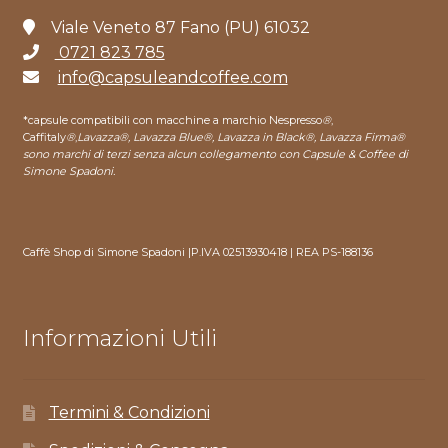
Viale Veneto 87 Fano (PU) 61032
0721 823 785
info@capsuleandcoffee.com
*capsule compatibili con macchine a marchio Nespresso
®
,
Caffitaly
®
,
Lavazza®, Lavazza Blue®, Lavazza in Black®, Lavazza Firma®
sono marchi di terzi senza alcun collegamento con Capsule & Coffee di
Simone Spadoni.
Caffè Shop di Simone Spadoni |P.IVA 02513930418 | REA PS-188136
Informazioni Utili
Termini & Condizioni