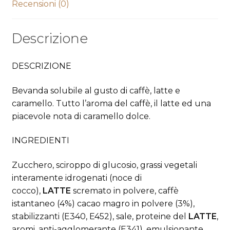
Recensioni (0)
Descrizione
DESCRIZIONE
Bevanda solubile al gusto di caffè, latte e
caramello. Tutto l’aroma del caffè, il latte ed una
piacevole nota di caramello dolce.
INGREDIENTI
Zucchero, sciroppo di glucosio, grassi vegetali
interamente idrogenati (noce di
cocco),
LATTE
scremato in polvere, caffè
istantaneo (4%) cacao magro in polvere (3%),
stabilizzanti (E340, E452), sale, proteine del
LATTE
,
aromi, anti-agglomerante (E341), emulsionante