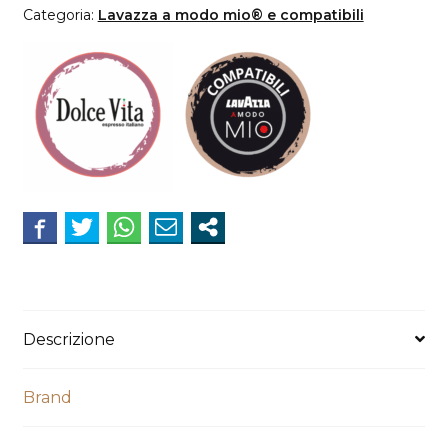
A
Categoria:
Lavazza a modo mio® e compatibili
Modo
Mio®*
CARAMELITO
quantità
Descrizione
Brand