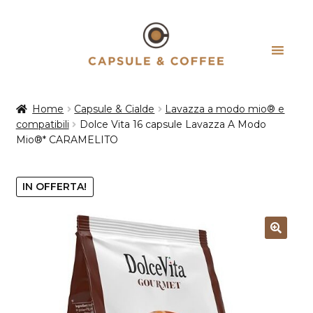
Vai
Vai
alla
al
navigazione
contenuto
Home
Capsule & Cialde
Lavazza a modo mio® e
compatibili
Dolce Vita 16 capsule Lavazza A Modo
Mio®* CARAMELITO
IN OFFERTA!