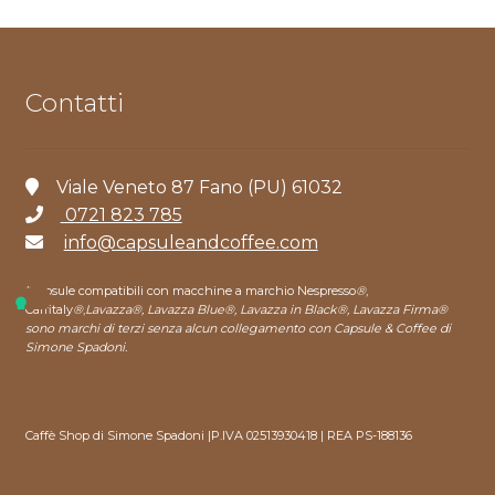
Contatti
Viale Veneto 87 Fano (PU) 61032
0721 823 785
info@capsuleandcoffee.com
*capsule compatibili con macchine a marchio Nespresso
®
,
Caffitaly
®
,
Lavazza®, Lavazza Blue®, Lavazza in Black®, Lavazza Firma®
sono marchi di terzi senza alcun collegamento con Capsule & Coffee di
Simone Spadoni.
Caffè Shop di Simone Spadoni |P.IVA 02513930418 | REA PS-188136