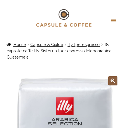
Vai
Vai
alla
al
navigazione
contenuto
Home
Capsule & Cialde
Illy Iperespresso
18
capsule caffe Illy Sistema Iper espresso Monoarabica
Guatemala