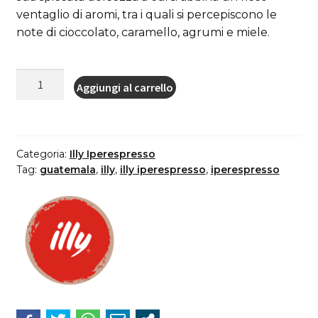
ventaglio di aromi, tra i quali si percepiscono le
note di cioccolato, caramello, agrumi e miele.
18
Aggiungi al carrello
capsule
caffe
Illy
Sistema
Categoria:
Illy Iperespresso
Iper
Tag:
guatemala
,
illy
,
illy iperespresso
,
iperespresso
espresso
Monoarabica
Guatemala
quantità