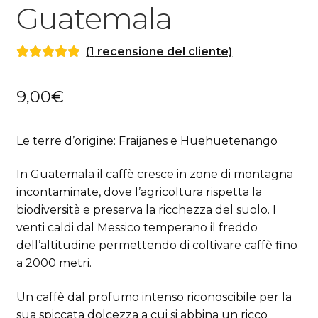
Guatemala
(
1
recensione del cliente)
Valutato
1
5.00
su 5 su base
9,00
€
di
recensioni
Le terre d’origine: Fraijanes e Huehuetenango
In Guatemala il caffè cresce in zone di montagna
incontaminate, dove l’agricoltura rispetta la
biodiversità e preserva la ricchezza del suolo. I
venti caldi dal Messico temperano il freddo
dell’altitudine permettendo di coltivare caffè fino
a 2000 metri.
Un caffè dal profumo intenso riconoscibile per la
sua spiccata dolcezza a cui si abbina un ricco