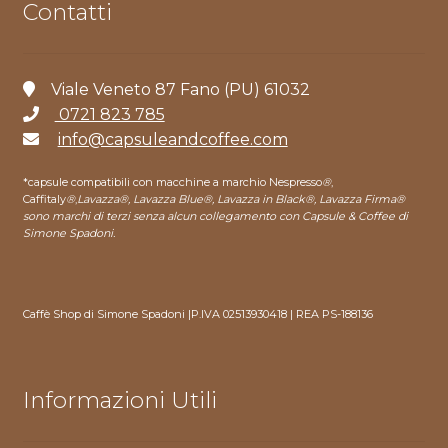
Contatti
Viale Veneto 87 Fano (PU) 61032
0721 823 785
info@capsuleandcoffee.com
*capsule compatibili con macchine a marchio Nespresso
®
,
Caffitaly
®
,
Lavazza®, Lavazza Blue®, Lavazza in Black®, Lavazza Firma®
sono marchi di terzi senza alcun collegamento con Capsule & Coffee di
Simone Spadoni.
Caffè Shop di Simone Spadoni |P.IVA 02513930418 | REA PS-188136
Informazioni Utili