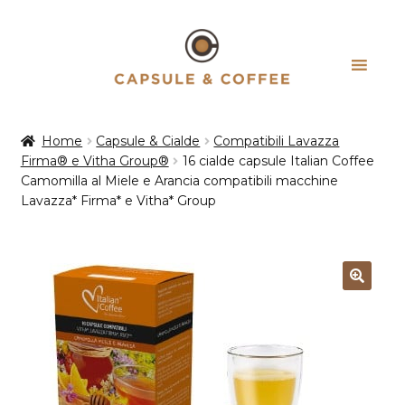
Vai
Vai
alla
al
navigazione
contenuto
Home
Capsule & Cialde
Compatibili Lavazza
Firma® e Vitha Group®
16 cialde capsule Italian Coffee
Camomilla al Miele e Arancia compatibili macchine
Lavazza* Firma* e Vitha* Group
Esaurito!