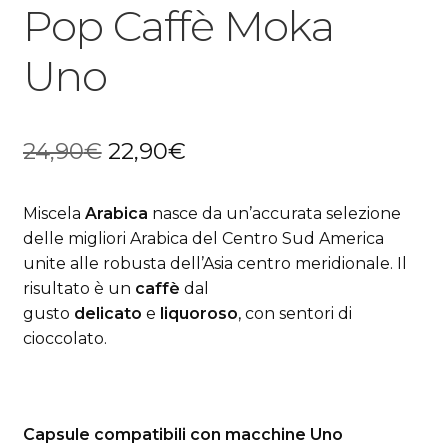
Pop Caffè Moka
Uno
Il
Il
24,90
€
22,90
€
prezzo
prezzo
Miscela
Arabica
nasce da un’accurata selezione
originale
attuale
delle migliori Arabica del Centro Sud America
era:
è:
unite alle robusta dell’Asia centro meridionale. Il
risultato è un
caffè
dal
24,90€.
22,90€.
gusto
delicato
e
liquoroso
, con sentori di
cioccolato.
Capsule compatibili con macchine Uno