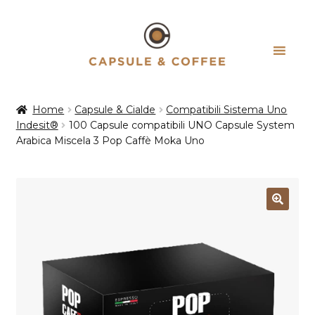
Vai
Vai
alla
al
navigazione
contenuto
Home
Capsule & Cialde
Compatibili Sistema Uno
Indesit®
100 Capsule compatibili UNO Capsule System
Arabica Miscela 3 Pop Caffè Moka Uno
Esaurito!