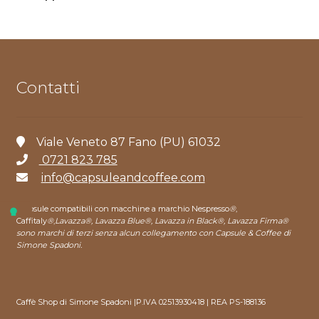
Contatti
Viale Veneto 87 Fano (PU) 61032
0721 823 785
info@capsuleandcoffee.com
*capsule compatibili con macchine a marchio Nespresso
®
,
Caffitaly
®
,
Lavazza®, Lavazza Blue®, Lavazza in Black®, Lavazza Firma®
sono marchi di terzi senza alcun collegamento con Capsule & Coffee di
Simone Spadoni.
Caffè Shop di Simone Spadoni |P.IVA 02513930418 | REA PS-188136