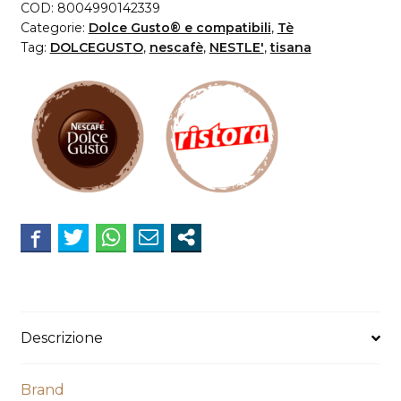
Dolce
COD:
8004990142339
Gusto
Categorie:
Dolce Gusto® e compatibili
,
Tè
Ristora
Tag:
DOLCEGUSTO
,
nescafè
,
NESTLE'
,
tisana
Camomilla
solubile
miele
e
arancia
quantità
Descrizione
Brand