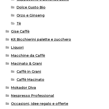
Dolce Gusto Bio
Orzo e Ginseng
Tè
Gise Caffè
Kit Bicchierini palette e zucchero
Liquori
Macchine da Caffè
Macinato & Grani
Caffè in Grani
Caffè Macinato
Mokador Diva
Nespresso Professional
Occasioni, idee regalo e offerte