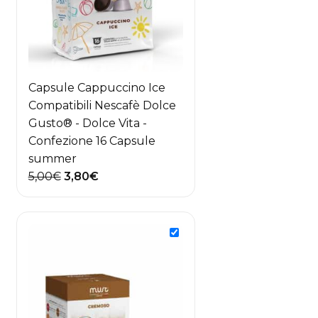
Capsule Cappuccino Ice
Compatibili Nescafè Dolce
Gusto® - Dolce Vita -
Confezione 16 Capsule
summer
Il
Il
5,00
€
3,80
€
prezzo
prezzo
originale
attuale
era:
è:
5,00€.
3,80€.