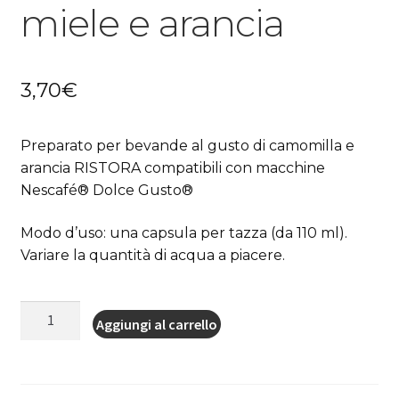
miele e arancia
3,70
€
Preparato per bevande al gusto di camomilla e
arancia RISTORA compatibili con macchine
Nescafé® Dolce Gusto®
Modo d’uso: una capsula per tazza (da 110 ml).
Variare la quantità di acqua a piacere.
10
Aggiungi al carrello
Capsule
compatibili
Nescafè