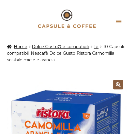
Vai
Vai
alla
al
navigazione
contenuto
Home
Dolce Gusto® e compatibili
Tè
10 Capsule
compatibili Nescafè Dolce Gusto Ristora Camomilla
solubile miele e arancia