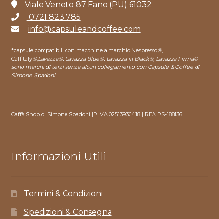
Viale Veneto 87 Fano (PU) 61032
0721 823 785
info@capsuleandcoffee.com
*capsule compatibili con macchine a marchio Nespresso
®
,
Caffitaly
®
,
Lavazza®, Lavazza Blue®, Lavazza in Black®, Lavazza Firma®
sono marchi di terzi senza alcun collegamento con Capsule & Coffee di
Simone Spadoni.
Caffè Shop di Simone Spadoni |P.IVA 02513930418 | REA PS-188136
Informazioni Utili
Termini & Condizioni
Spedizioni & Consegna