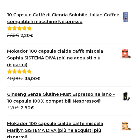
10 Capsule Caffè di Cicoria Solubile Italian Coffee
compatibili macchine Nespresso
Il
Il
2,50
€
2,20
€
Valutato
5.00
prezzo
prezzo
su 5
originale
attuale
Mokador 100 capsule cialde caffè miscela
era:
è:
Sophia SISTEMA DIVA (più ne acquisti più
2,50€.
2,20€.
risparmi)
Il
Il
40,00
€
35,00
€
Valutato
5.00
prezzo
prezzo
su 5
originale
attuale
Ginseng Senza Glutine Must Espresso Italiano -
era:
è:
10 capsule 100% compatibili Nespresso®
40,00€.
35,00€.
Il
Il
3,20
€
2,80
€
prezzo
prezzo
originale
attuale
Mokador 100 capsule cialde caffè miscela
era:
è:
Marilyn SISTEMA DIVA (più ne acquisti più
3,20€.
2,80€.
risparmi)