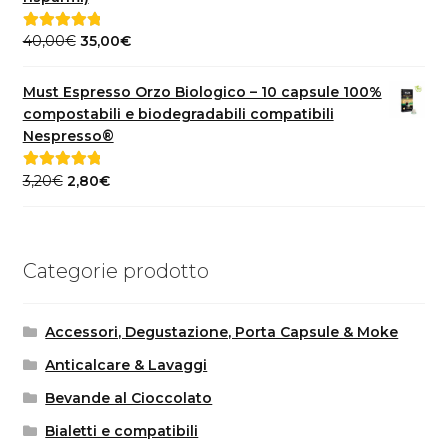
Il
Il
40,00
€
35,00
€
Valutato
5.00
prezzo
prezzo
su 5
originale
attuale
Must Espresso Orzo Biologico – 10 capsule 100%
era:
è:
compostabili e biodegradabili compatibili
40,00€.
35,00€.
Nespresso®
Il
Il
3,20
€
2,80
€
Valutato
5.00
prezzo
prezzo
su 5
originale
attuale
era:
è:
Categorie prodotto
3,20€.
2,80€.
Accessori, Degustazione, Porta Capsule & Moke
Anticalcare & Lavaggi
Bevande al Cioccolato
Bialetti e compatibili