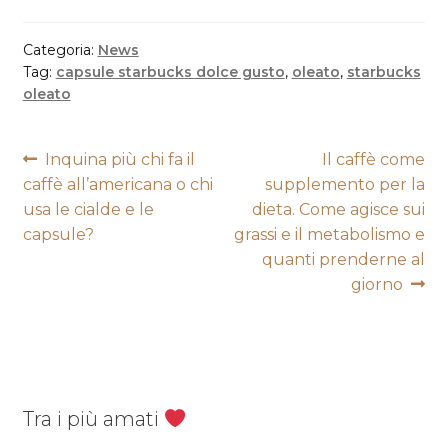
Categoria:
News
Tag:
capsule starbucks dolce gusto
,
oleato
,
starbucks
oleato
Navigazione
Articolo
Articolo
Inquina più chi fa il
Il caffè come
precedente:
successivo:
caffè all’americana o chi
supplemento per la
articoli
usa le cialde e le
dieta. Come agisce sui
capsule?
grassi e il metabolismo e
quanti prenderne al
giorno
Tra i più amati