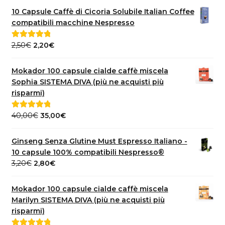
10 Capsule Caffè di Cicoria Solubile Italian Coffee
compatibili macchine Nespresso
Il
Il
2,50
€
2,20
€
Valutato
5.00
prezzo
prezzo
su 5
originale
attuale
Mokador 100 capsule cialde caffè miscela
era:
è:
Sophia SISTEMA DIVA (più ne acquisti più
2,50€.
2,20€.
risparmi)
Il
Il
40,00
€
35,00
€
Valutato
5.00
prezzo
prezzo
su 5
originale
attuale
Ginseng Senza Glutine Must Espresso Italiano -
era:
è:
10 capsule 100% compatibili Nespresso®
40,00€.
35,00€.
Il
Il
3,20
€
2,80
€
prezzo
prezzo
originale
attuale
Mokador 100 capsule cialde caffè miscela
era:
è:
Marilyn SISTEMA DIVA (più ne acquisti più
3,20€.
2,80€.
risparmi)