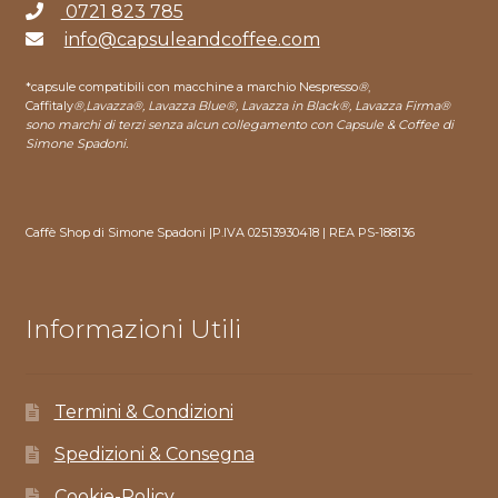
0721 823 785
info@capsuleandcoffee.com
*capsule compatibili con macchine a marchio Nespresso
®
,
Caffitaly
®
,
Lavazza®, Lavazza Blue®, Lavazza in Black®, Lavazza Firma®
sono marchi di terzi senza alcun collegamento con Capsule & Coffee di
Simone Spadoni.
Caffè Shop di Simone Spadoni |P.IVA 02513930418 | REA PS-188136
Informazioni Utili
Termini & Condizioni
Spedizioni & Consegna
Cookie-Policy