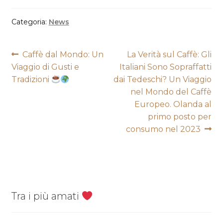
Categoria:
News
Navigazione
Articolo
Articolo
Caffè dal Mondo: Un
La Verità sul Caffè: Gli
precedente:
successivo:
Viaggio di Gusti e
Italiani Sono Sopraffatti
articoli
Tradizioni
dai Tedeschi? Un Viaggio
nel Mondo del Caffè
Europeo. Olanda al
primo posto per
consumo nel 2023
Tra i più amati