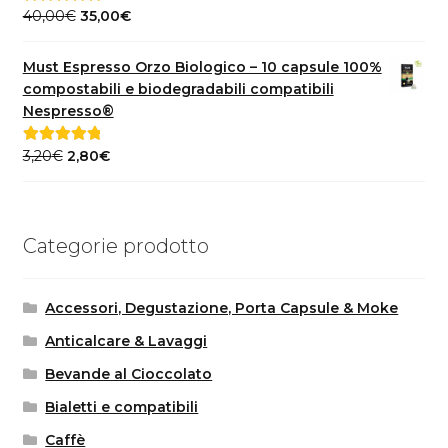
Il
Il
40,00
€
35,00
€
Valutato
5.00
prezzo
prezzo
su 5
originale
attuale
Must Espresso Orzo Biologico – 10 capsule 100%
era:
è:
compostabili e biodegradabili compatibili
40,00€.
35,00€.
Nespresso®
Il
Il
3,20
€
2,80
€
Valutato
5.00
prezzo
prezzo
su 5
originale
attuale
era:
è:
Categorie prodotto
3,20€.
2,80€.
Accessori, Degustazione, Porta Capsule & Moke
Anticalcare & Lavaggi
Bevande al Cioccolato
Bialetti e compatibili
Caffè