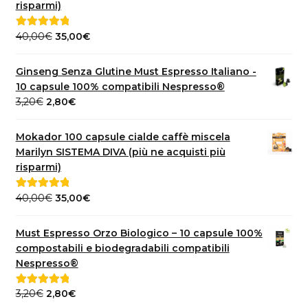
2,50€.
2,20€.
risparmi)
Il
Il
40,00
€
35,00
€
Valutato
5.00
prezzo
prezzo
su 5
originale
attuale
Ginseng Senza Glutine Must Espresso Italiano -
era:
è:
10 capsule 100% compatibili Nespresso®
40,00€.
35,00€.
Il
Il
3,20
€
2,80
€
prezzo
prezzo
originale
attuale
Mokador 100 capsule cialde caffè miscela
era:
è:
Marilyn SISTEMA DIVA (più ne acquisti più
3,20€.
2,80€.
risparmi)
Il
Il
40,00
€
35,00
€
Valutato
5.00
prezzo
prezzo
su 5
originale
attuale
Must Espresso Orzo Biologico – 10 capsule 100%
era:
è:
compostabili e biodegradabili compatibili
40,00€.
35,00€.
Nespresso®
Il
Il
3,20
€
2,80
€
Valutato
5.00
su 5