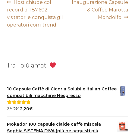
Navigazione
Articolo
Articolo
Host chiude col
Inaugurazione Capsule
precedente:
successivo:
record di 187.602
& Coffee Marotta
articoli
visitatori e conquista gli
Mondolfo
operatori con i trend
Tra i più amati
10 Capsule Caffè di Cicoria Solubile Italian Coffee
compatibili macchine Nespresso
Il
Il
2,50
€
2,20
€
Valutato
5.00
prezzo
prezzo
su 5
originale
attuale
Mokador 100 capsule cialde caffè miscela
era:
è:
Sophia SISTEMA DIVA (più ne acquisti più