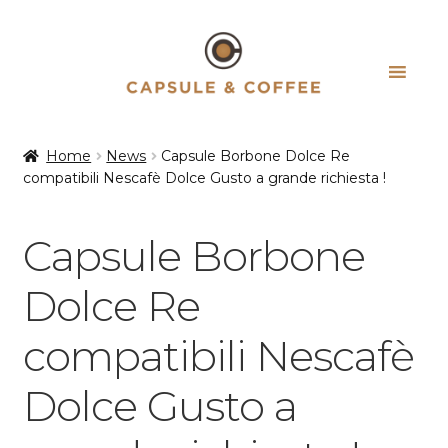
Vai
Vai
alla
al
navigazione
contenuto
Home
News
Capsule Borbone Dolce Re
compatibili Nescafè Dolce Gusto a grande richiesta !
Capsule Borbone
Dolce Re
compatibili Nescafè
Dolce Gusto a