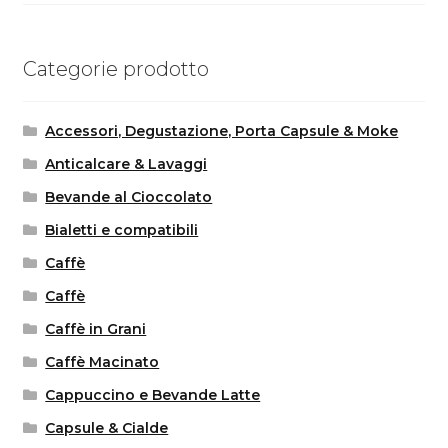
prezzo
prezzo
originale
attuale
era:
è:
Categorie prodotto
3,20€.
2,80€.
Accessori, Degustazione, Porta Capsule & Moke
Anticalcare & Lavaggi
Bevande al Cioccolato
Bialetti e compatibili
Caffè
Caffè
Caffè in Grani
Caffè Macinato
Cappuccino e Bevande Latte
Capsule & Cialde