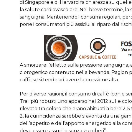
di Singapore e di Harvard fa chiarezza su quelle c
la salute cardiovascolare. Nel breve termine, la 
sanguigna. Mantenendo i consumi regolari, però
pone i consumatori più assidui al riparo dal risch
A smorzare l’effetto sulla pressione sanguigna, 
clorogenico contenuto nella bevanda. Ragion per
caffè se si tende ad avere la pressione alta.
Per diverse ragioni, il consumo di caffè (con e 
Tra i più robusti uno apparso nel 2012 sulle col
rilevato tra coloro che erano abituati a bere 2-5 
2, la cui incidenza sarebbe sfavorita da una gamm
dell’appetito e dell’apporto energetico alla co
deve essere assunto senza zuccheri”.