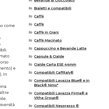
Bevande al Cioccolato
Bialetti e compatibili
Caffè
Caffè
ono come
Caffè in Grani
a
Caffè Macinato
n
Cappuccino e Bevande Latte
ili.
sumato
Capsule & Cialde
corso
Cialde Carta ESE 44mm
amento) e
Compatibili Caffitaly®
. In
Compatibili Lavazza Blue® e in
Black® Nims*
eina
altre
Compatibili Lavazza Firma® e
Vitha Group®
ile.
iversità
Compatibili Nespresso ®