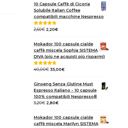
10 Capsule Caffè di Cicoria
Solubile Italian Coffee
compatibili macchine Nespresso
Il
Il
2,50
€
2,20
€
Valutato
5.00
prezzo
prezzo
su 5
originale
attuale
Mokador 100 capsule cialde
era:
è:
caffè miscela Sophia SISTEMA
2,50€.
2,20€.
DIVA (più ne acquisti più risparmi)
Il
Il
40,00
€
35,00
€
Valutato
5.00
prezzo
prezzo
su 5
originale
attuale
Ginseng Senza Glutine Must
era:
è:
Espresso Italiano - 10 capsule
40,00€.
35,00€.
100% compatibili Nespresso®
Il
Il
3,20
€
2,80
€
prezzo
prezzo
originale
attuale
Mokador 100 capsule cialde
era:
è:
caffè miscela Marilyn SISTEMA
3,20€.
2,80€.