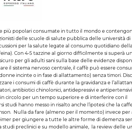
ande più popolari consumate in tutto il mondo e conteng
zionisti delle scuole di salute pubblica delle università di
cussioni per la salute legate al consumo quotidiano dell
feina). Con 4-5 tazzine al giorno difficilmente si superà u
icuro per gli adulti sani sulla base delle evidenze disponib
olare il sistema nervoso centrale, il caffè può essere con
donne incinte o in fase di allattamento) senza timori. Dis
ezzare i consumi di caffè durante la gravidanza e l’allatt
ri, antibiotici chinolonici, antidepressivi e antipertensivi)
 in circolo per un tempo superiore e di interferire con il
 studi hanno messo in risalto anche l’ipotesi che la caff
inson. Nulla da fare (almeno per il momento) invece per 
eimer per giungere a tutte le altre forme di demenza sen
a studi preclinici e su modello animale, la review delle un