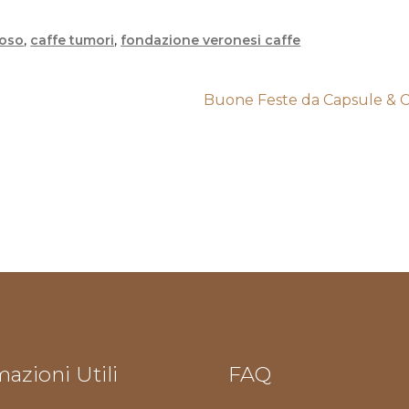
voso
,
caffe tumori
,
fondazione veronesi caffe
Articolo
Buone Feste da Capsule & C
successivo:
azioni Utili
FAQ