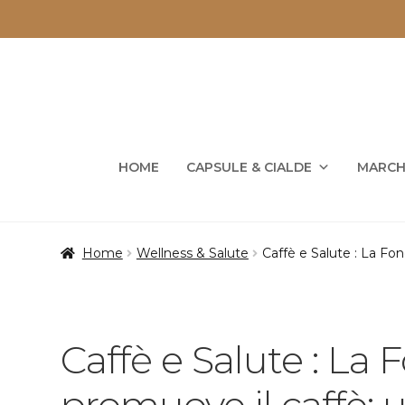
Vai
Vai
alla
al
navigazione
contenuto
HOME
CAPSULE & CIALDE
MARCH
Home
Wellness & Salute
Caffè e Salute : La Fon
Caffè e Salute : La
promuove il caffè: u