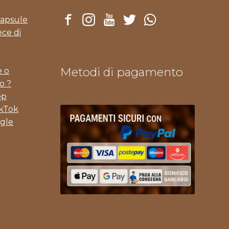
Capsule
ece di
Metodi di pagamento
e o
o ?
pp
ikTok
gle