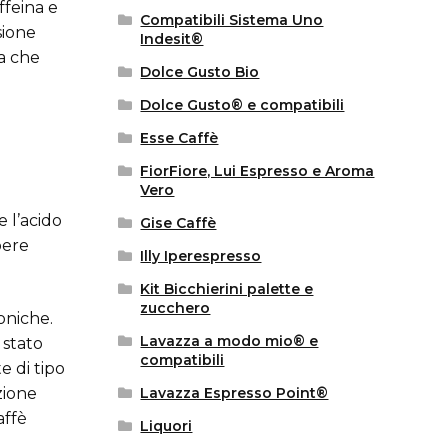
ffeina e
Compatibili Sistema Uno
sione
Indesit®
a che
Dolce Gusto Bio
Dolce Gusto® e compatibili
Esse Caffè
FiorFiore, Lui Espresso e Aroma
Vero
 l’acido
Gise Caffè
bere
Illy Iperespresso
Kit Bicchierini palette e
zucchero
oniche.
Lavazza a modo mio® e
 stato
compatibili
e di tipo
zione
Lavazza Espresso Point®
affè
Liquori