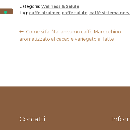
Categoria:
Wellness & Salute
Tag:
caffe alzaimer
,
caffe salute
,
caffè sistema ner
Navigazione
Articolo
Come si fa l’italianissimo caffè Marocchino
precedente:
aromatizzato al cacao e variegato al latte
articoli
Contatti
Inform