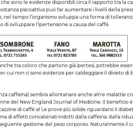
he sono le evidenze disponibili circa il rapporto tra la ca
sostanza psicoattiva può far aumentare i livelli della pres
, nel tempo l’organismo sviluppa una forma di tolleranz
io di sviluppare l’ipertensione a causa del caffè.
anche tra coloro che partono già ipertesi, potrebbe essere
 cui non ci sono evidenze per caldeggiare il divieto di 
senza caffeina) sembra allontanare anche altre malattie cr
onne del New England Journal of Medicine. Il beneficio è
tazzine di caffè al Le prove più solide riguardano il diabet
a di effetti concatenati indotti dalla caffeina: dalla ridu
nseguente gestione del peso corporeo. Naturalmente il c