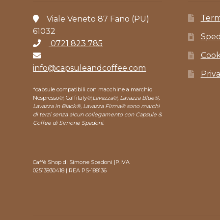
Term
Viale Veneto 87 Fano (PU)
61032
Sped
0721 823 785
Cook
info@capsuleandcoffee.com
Priv
*capsule compatibili con macchine a marchio
Nespresso
®
, Caffitaly
®
,
Lavazza®, Lavazza Blue®,
Lavazza in Black®, Lavazza Firma® sono marchi
di terzi senza alcun collegamento con Capsule &
Coffee di Simone Spadoni.
Caffè Shop di Simone Spadoni |P.IVA
02513930418 | REA PS-188136