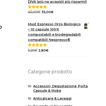
DIVA (più ne acquisti più risparmi)
Il
Il
40,00
€
35,00
€
Valutato
5.00
prezzo
prezzo
su 5
originale
attuale
Must Espresso Orzo Biologico
o
era:
è:
– 10 capsule 100%
40,00€.
35,00€.
compostabili e biodegradabili
compatibili Nespresso®
Il
Il
3,20
€
2,80
€
Valutato
5.00
prezzo
prezzo
su 5
originale
attuale
era:
è:
Categorie prodotto
3,20€.
2,80€.
Accessori, Degustazione, Porta
Capsule & Moke
Anticalcare & Lavaggi