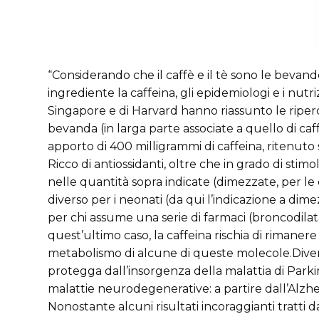
“Considerando che il caffè e il tè sono le bev
ingrediente la caffeina, gli epidemiologi e i nutri
Singapore e di Harvard hanno riassunto le riper
bevanda (in larga parte associate a quello di caf
apporto di 400 milligrammi di caffeina, ritenuto s
Ricco di antiossidanti, oltre che in grado di stim
nelle quantità sopra indicate (dimezzate, per le 
diverso per i neonati (da qui l’indicazione a dim
per chi assume una serie di farmaci (broncodilatato
quest’ultimo caso, la caffeina rischia di rimanere
metabolismo di alcune di queste molecole.Diversi
protegga dall’insorgenza della malattia di Park
malattie neurodegenerative: a partire dall’Alzh
Nonostante alcuni risultati incoraggianti tratti d