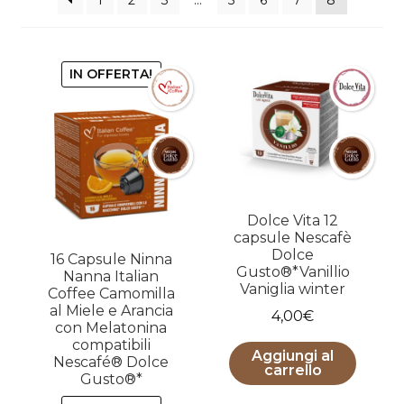
1
2
3
…
5
6
7
8
IN OFFERTA!
Dolce Vita 12
capsule Nescafè
Dolce
16 Capsule Ninna
Gusto®*Vanillio
Nanna Italian
Vaniglia winter
Coffee Camomilla
al Miele e Arancia
4,00
€
con Melatonina
compatibili
Aggiungi al
Nescafé® Dolce
carrello
Gusto®*