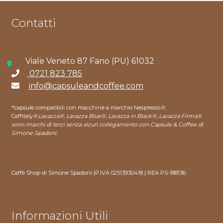
Contatti
Viale Veneto 87 Fano (PU) 61032
0721 823 785
info@capsuleandcoffee.com
*capsule compatibili con macchine a marchio Nespresso
®
,
Caffitaly
®
,
Lavazza®, Lavazza Blue®, Lavazza in Black®, Lavazza Firma®
sono marchi di terzi senza alcun collegamento con Capsule & Coffee di
Simone Spadoni.
Caffè Shop di Simone Spadoni |P.IVA 02513930418 | REA PS-188136
Informazioni Utili