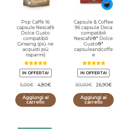
Pop Caffè 16
Capsule & Coffee
capsule Nescafè
96 capsule Deca
Dolce Gusto
compatibili
compatibili
Nescafè®* Dolce
Ginseng (più ne
Gusto®*
acquisti più
capsuleandcoffe
risparmi)
e
Valutato
5.00
Valutato
5.00
IN OFFERTA!
IN OFFERTA!
su 5
su 5
Il
Il
Il
Il
5,00
€
4,80
€
30,00
€
26,90
€
prezzo
prezzo
prezzo
prezzo
Aggiungi al
Aggiungi al
originale
attuale
originale
attuale
carrello
carrello
era:
è:
era:
è:
5,00€.
4,80€.
30,00€.
26,90€.