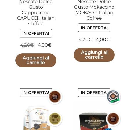
Nescafè Dolce
Nescafè Dolce
Gusto
Gusto Mokaccino
Cappuccino
MOKACCI Italian
CAPUCCI’ Italian
Coffee
Coffee
IN OFFERTA!
IN OFFERTA!
Il
Il
4,20
€
4,00
€
Il
Il
4,20
€
4,00
€
prezzo
prezzo
prezzo
prezzo
Aggiungi al
originale
attuale
carrello
Aggiungi al
originale
attuale
era:
è:
carrello
era:
è:
4,20€.
4,00€.
4,20€.
4,00€.
IN OFFERTA!
IN OFFERTA!