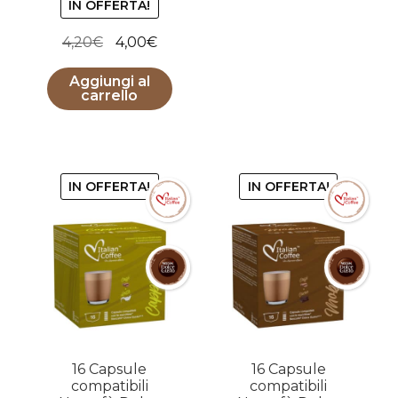
IN OFFERTA!
Il
Il
4,20
€
4,00
€
prezzo
prezzo
Aggiungi al
originale
attuale
carrello
era:
è:
4,20€.
4,00€.
IN OFFERTA!
IN OFFERTA!
16 Capsule
16 Capsule
compatibili
compatibili