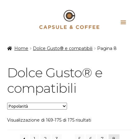
Vai
Vai
alla
al
navigazione
contenuto
Home
Dolce Gusto® e compatibili
Pagina 8
Dolce Gusto® e
compatibili
Popolarità
Visualizzazione di 169-175 di 175 risultati