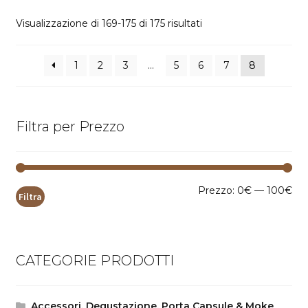
Popolarità
Visualizzazione di 169-175 di 175 risultati
1
2
3
…
5
6
7
8
Filtra per Prezzo
Pr
Pr
Prezzo:
0€
—
100€
Filtra
Mi
Ma
CATEGORIE PRODOTTI
Accessori, Degustazione, Porta Capsule & Moke