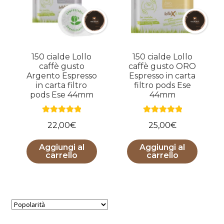
150 cialde Lollo
150 cialde Lollo
caffè gusto
caffè gusto ORO
Argento Espresso
Espresso in carta
in carta filtro
filtro pods Ese
pods Ese 44mm
44mm
Valutato
5.00
Valutato
5.00
22,00
€
25,00
€
su 5
su 5
Aggiungi al
Aggiungi al
carrello
carrello