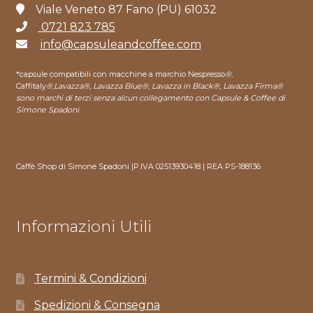
Viale Veneto 87 Fano (PU) 61032
0721 823 785
info@capsuleandcoffee.com
*capsule compatibili con macchine a marchio Nespresso
®
,
Caffitaly
®
,
Lavazza®, Lavazza Blue®, Lavazza in Black®, Lavazza Firma®
sono marchi di terzi senza alcun collegamento con Capsule & Coffee di
Simone Spadoni.
Caffè Shop di Simone Spadoni |P.IVA 02513930418 | REA PS-188136
Informazioni Utili
Termini & Condizioni
Spedizioni & Consegna