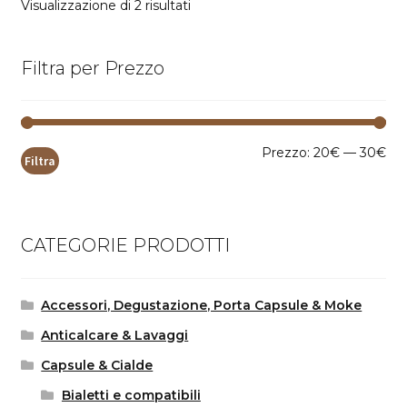
Popolarità
Visualizzazione di 2 risultati
Filtra per Prezzo
Pr
Pr
Prezzo:
20€
—
30€
Filtra
Mi
Ma
CATEGORIE PRODOTTI
Accessori, Degustazione, Porta Capsule & Moke
Anticalcare & Lavaggi
Capsule & Cialde
Bialetti e compatibili