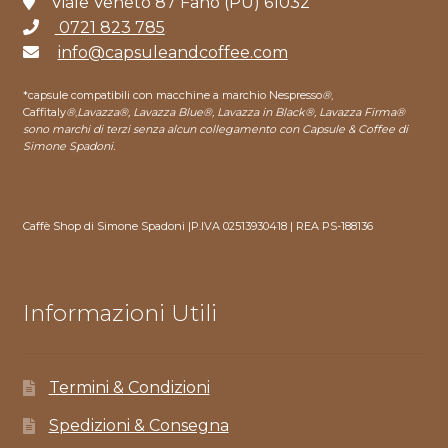
Viale Veneto 87 Fano (PU) 61032
0721 823 785
info@capsuleandcoffee.com
*capsule compatibili con macchine a marchio Nespresso
®
,
Caffitaly
®
,
Lavazza®, Lavazza Blue®, Lavazza in Black®, Lavazza Firma®
sono marchi di terzi senza alcun collegamento con Capsule & Coffee di
Simone Spadoni.
Caffè Shop di Simone Spadoni |P.IVA 02513930418 | REA PS-188136
Informazioni Utili
Termini & Condizioni
Spedizioni & Consegna