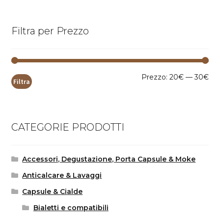
Filtra per Prezzo
Pr
Pr
Prezzo:
20€
—
30€
Filtra
Mi
Ma
CATEGORIE PRODOTTI
Accessori, Degustazione, Porta Capsule & Moke
Anticalcare & Lavaggi
Capsule & Cialde
Bialetti e compatibili