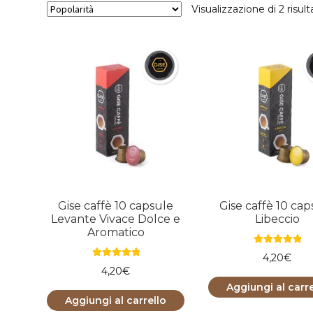
Visualizzazione di 2 risult
Gise caffè 10 capsule
Gise caffè 10 cap
Levante Vivace Dolce e
Libeccio
Aromatico
Valutato
5.00
4,20
€
Valutato
5.00
su 5
4,20
€
su 5
Aggiungi al carre
Aggiungi al carrello