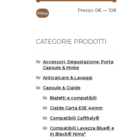
Prezzo
Prezzo
Prezzo:
0€
—
10€
Filtra
Min
Max
CATEGORIE PRODOTTI
Accessori, Degustazione, Porta
Capsule & Moke
Anticalcare & Lavaggi
Capsule & Cialde
Bialetti e compatibili
Cialde Carta ESE 44mm
Compatibili Caffitaly®
Compatibili Lavazza Blue® e
in Black® Nims*