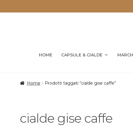
Vai
Vai
alla
al
navigazione
contenuto
HOME
CAPSULE & CIALDE
MARCH
Home
Prodotti taggati “cialde gise caffe”
cialde gise caffe