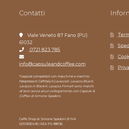
Contatti
Inform
Term
Viale Veneto 87 Fano (PU)
61032
Sped
0721 823 785
Cook
info@capsuleandcoffee.com
Priv
*capsule compatibili con macchine a marchio
Nespresso
®
, Caffitaly
®
,
Lavazza®, Lavazza Blue®,
Lavazza in Black®, Lavazza Firma® sono marchi
di terzi senza alcun collegamento con Capsule &
Coffee di Simone Spadoni.
Caffè Shop di Simone Spadoni |P.IVA
02513930418 | REA PS-188136