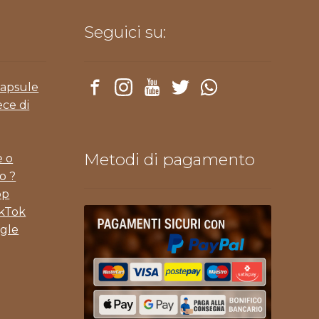
Seguici su:
Capsule
ece di
Metodi di pagamento
e o
o ?
pp
ikTok
gle