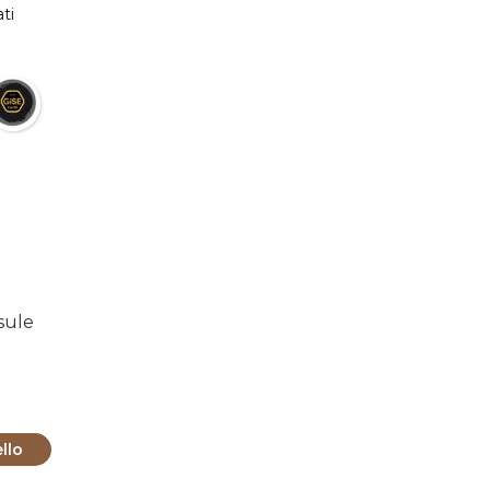
Popolarità
ati
sule
llo