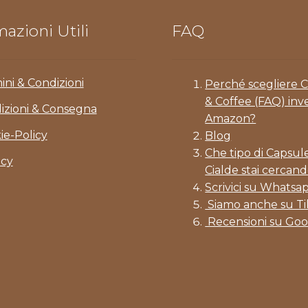
azioni Utili
FAQ
ini & Condizioni
Perché scegliere 
& Coffee (FAQ) inv
izioni & Consegna
Amazon?
ie-Policy
Blog
Che tipo di Capsul
acy
Cialde stai cercand
Scrivici su Whatsa
Siamo anche su T
Recensioni su Goo