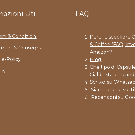
azioni Utili
FAQ
ini & Condizioni
Perché scegliere 
& Coffee (FAQ) inv
izioni & Consegna
Amazon?
ie-Policy
Blog
Che tipo di Capsul
acy
Cialde stai cercand
Scrivici su Whatsa
Siamo anche su T
Recensioni su Goo