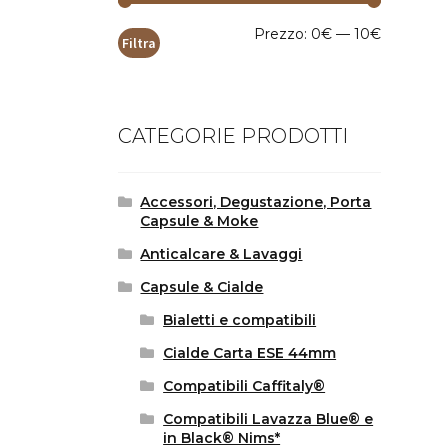
Prezzo
Prezzo
Prezzo:
0€
—
10€
Filtra
Min
Max
CATEGORIE PRODOTTI
Accessori, Degustazione, Porta
Capsule & Moke
Anticalcare & Lavaggi
Capsule & Cialde
Bialetti e compatibili
Cialde Carta ESE 44mm
Compatibili Caffitaly®
Compatibili Lavazza Blue® e
in Black® Nims*