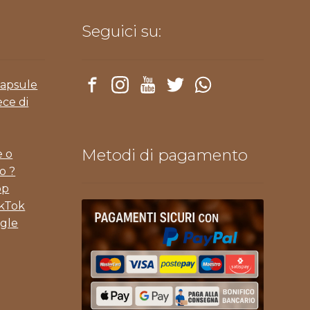
Seguici su:
Capsule
ece di
Metodi di pagamento
e o
o ?
pp
ikTok
gle