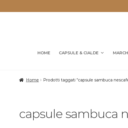
Vai
Vai
alla
al
navigazione
contenuto
HOME
CAPSULE & CIALDE
MARCH
Home
Prodotti taggati “capsule sambuca nescaf
capsule sambuca n