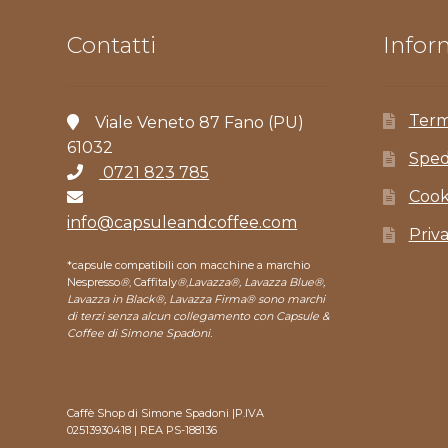
Contatti
Inform
Term
Viale Veneto 87 Fano (PU)
61032
Sped
0721 823 785
Cook
info@capsuleandcoffee.com
Priv
*capsule compatibili con macchine a marchio
Nespresso
®
, Caffitaly
®
,
Lavazza®, Lavazza Blue®,
Lavazza in Black®, Lavazza Firma® sono marchi
di terzi senza alcun collegamento con Capsule &
Coffee di Simone Spadoni.
Caffè Shop di Simone Spadoni |P.IVA
02513930418 | REA PS-188136