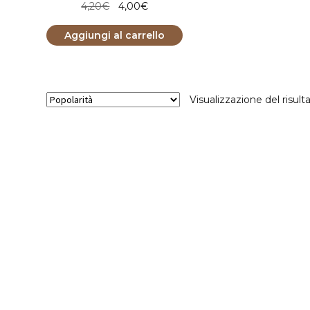
Il
Il
4,20
€
4,00
€
prezzo
prezzo
Aggiungi al carrello
originale
attuale
era:
è:
4,20€.
4,00€.
Visualizzazione del risult