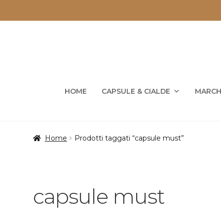
Vai
Vai
alla
al
navigazione
contenuto
HOME
CAPSULE & CIALDE
MARCH
Home
Prodotti taggati “capsule must”
capsule must