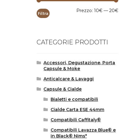
Prezzo
Prezzo
Prezzo:
10€
—
20€
Filtra
Min
Max
CATEGORIE PRODOTTI
Accessori, Degustazione, Porta
Capsule & Moke
Anticalcare & Lavaggi
Capsule & Cialde
Bialetti e compatibili
Cialde Carta ESE 44mm
Compatibili Caffitaly®
Compatibili Lavazza Blue® e
in Black® Nims*