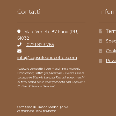
Contatti
Inform
Term
Viale Veneto 87 Fano (PU)
61032
Sped
0721 823 785
Cook
info@capsuleandcoffee.com
Priv
*capsule compatibili con macchine a marchio
Nespresso
®
, Caffitaly
®
,
Lavazza®, Lavazza Blue®,
Lavazza in Black®, Lavazza Firma® sono marchi
di terzi senza alcun collegamento con Capsule &
Coffee di Simone Spadoni.
Caffè Shop di Simone Spadoni |P.IVA
02513930418 | REA PS-188136