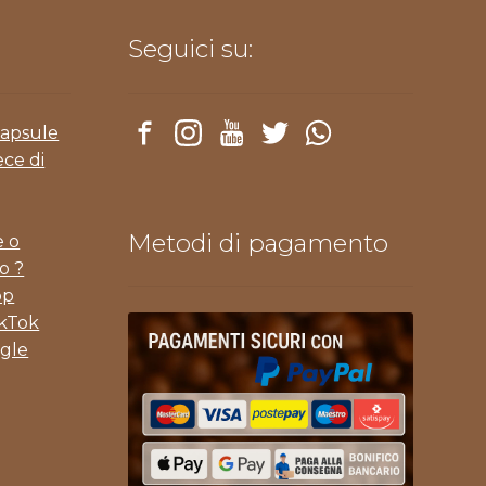
Seguici su:
Capsule
ece di
Metodi di pagamento
e o
o ?
pp
ikTok
gle