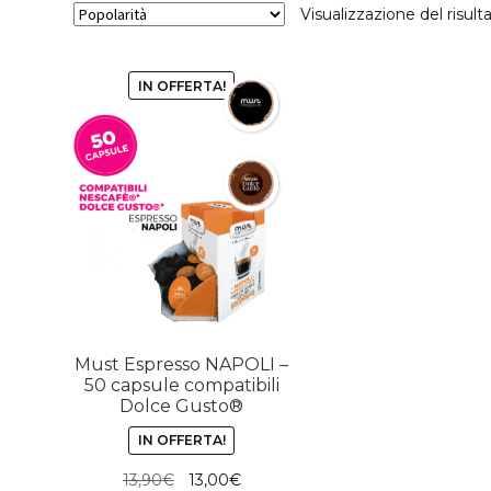
Visualizzazione del risult
IN OFFERTA!
Must Espresso NAPOLI –
50 capsule compatibili
Dolce Gusto®
IN OFFERTA!
Il
Il
13,90
€
13,00
€