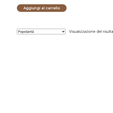
prezzo
prezzo
Aggiungi al carrello
originale
attuale
era:
è:
13,90€.
13,00€.
Visualizzazione del risult