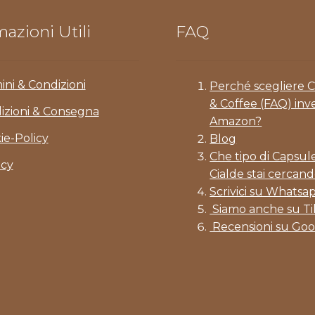
azioni Utili
FAQ
ini & Condizioni
Perché scegliere 
& Coffee (FAQ) inv
izioni & Consegna
Amazon?
ie-Policy
Blog
Che tipo di Capsul
acy
Cialde stai cercand
Scrivici su Whatsa
Siamo anche su T
Recensioni su Goo