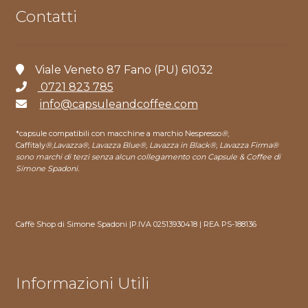
Contatti
Viale Veneto 87 Fano (PU) 61032
0721 823 785
info@capsuleandcoffee.com
*capsule compatibili con macchine a marchio Nespresso
®
,
Caffitaly
®
,
Lavazza®, Lavazza Blue®, Lavazza in Black®, Lavazza Firma®
sono marchi di terzi senza alcun collegamento con Capsule & Coffee di
Simone Spadoni.
Caffè Shop di Simone Spadoni |P.IVA 02513930418 | REA PS-188136
Informazioni Utili