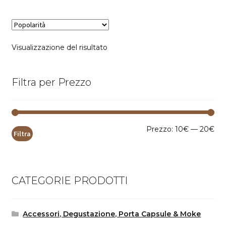
Visualizzazione del risultato
Filtra per Prezzo
Pr
Pr
Prezzo:
10€
—
20€
Filtra
Mi
Ma
CATEGORIE PRODOTTI
Accessori, Degustazione, Porta Capsule & Moke