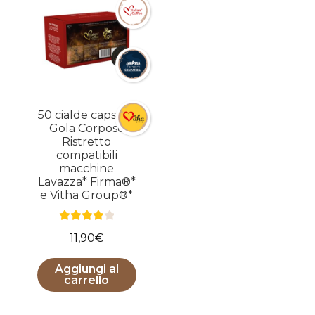
50 cialde capsule
Gola Corposo
Ristretto
compatibili
macchine
Lavazza* Firma®*
e Vitha Group®*
Valutato
11,90
€
4.00
su 5
Aggiungi al
carrello