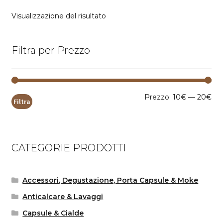
Visualizzazione del risultato
Filtra per Prezzo
Pr
Pr
Prezzo:
10€
—
20€
Filtra
Mi
Ma
CATEGORIE PRODOTTI
Accessori, Degustazione, Porta Capsule & Moke
Anticalcare & Lavaggi
Capsule & Cialde