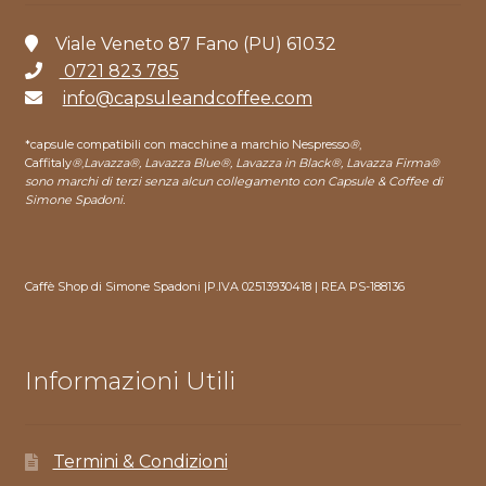
Viale Veneto 87 Fano (PU) 61032
0721 823 785
info@capsuleandcoffee.com
*capsule compatibili con macchine a marchio Nespresso
®
,
Caffitaly
®
,
Lavazza®, Lavazza Blue®, Lavazza in Black®, Lavazza Firma®
sono marchi di terzi senza alcun collegamento con Capsule & Coffee di
Simone Spadoni.
Caffè Shop di Simone Spadoni |P.IVA 02513930418 | REA PS-188136
Informazioni Utili
Termini & Condizioni