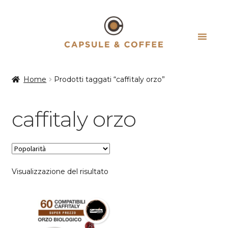
Vai
Vai
alla
al
navigazione
contenuto
Home
Prodotti taggati “caffitaly orzo”
caffitaly orzo
Visualizzazione del risultato