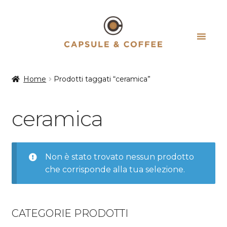
Vai
Vai
alla
al
navigazione
contenuto
Home
Prodotti taggati “ceramica”
ceramica
Non è stato trovato nessun prodotto
che corrisponde alla tua selezione.
CATEGORIE PRODOTTI