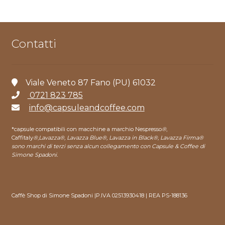
Contatti
Viale Veneto 87 Fano (PU) 61032
0721 823 785
info@capsuleandcoffee.com
*capsule compatibili con macchine a marchio Nespresso
®
,
Caffitaly
®
,
Lavazza®, Lavazza Blue®, Lavazza in Black®, Lavazza Firma®
sono marchi di terzi senza alcun collegamento con Capsule & Coffee di
Simone Spadoni.
Caffè Shop di Simone Spadoni |P.IVA 02513930418 | REA PS-188136