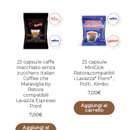
25 capsule caffe
25 capsule
macchiato senza
MiniCiok
zucchero Italian
Ristora,compatibil
Coffee che
i Lavazza* Point* ,
Maraviglia by
Polti , Kimbo
Ristora
7,00
€
compatibili
Lavazza Espresso
Aggiungi al
Point
carrello
7,00
€
Aggiungi al