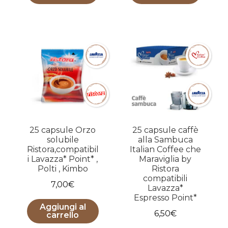
25 capsule Orzo
25 capsule caffè
solubile
alla Sambuca
Ristora,compatibil
Italian Coffee che
i Lavazza* Point* ,
Maraviglia by
Polti , Kimbo
Ristora
compatibili
7,00
€
Lavazza*
Espresso Point*
Aggiungi al
6,50
€
carrello