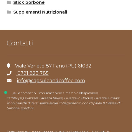
Stick borbone
Supplementi Nutrizionali
Contatti
Viale Veneto 87 Fano (PU) 61032
0721 823 785
info@capsuleandcoffee.com
*capsule compatibili con macchine a marchio Nespresso
®
,
Caffitaly
®
,
Lavazza®, Lavazza Blue®, Lavazza in Black®, Lavazza Firma®
sono marchi di terzi senza alcun collegamento con Capsule & Coffee di
Simone Spadoni.
Caffè Shop di Simone Spadoni |P.IVA 02513930418 | REA PS-188136