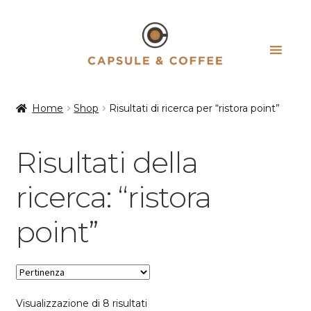
Vai
Vai
alla
al
navigazione
contenuto
Home
Shop
Risultati di ricerca per “ristora point”
Risultati della
ricerca: “ristora
point”
Popolarità
Visualizzazione di 8 risultati