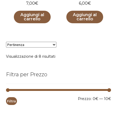
7,00
€
6,00
€
Aggiungi al
Aggiungi al
carrello
carrello
Popolarità
Visualizzazione di 8 risultati
Filtra per Prezzo
Pr
Pr
Prezzo:
0€
—
10€
Filtra
Mi
Ma