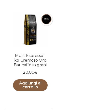
30,00€.
27,90€.
Must Espresso 1
kg Cremoso Oro
Bar caffè in grani
20,00
€
Aggiungi al
carrello