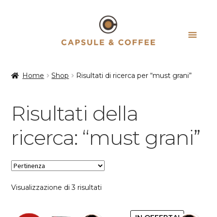
Vai
Vai
alla
al
navigazione
contenuto
Home
Shop
Risultati di ricerca per “must grani”
Risultati della
ricerca: “must grani”
Popolarità
Visualizzazione di 3 risultati