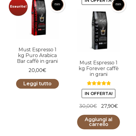
IN OFFERTA!
Esaurito!
Must Espresso 1
kg Puro Arabica
Bar caffè in grani
Must Espresso 1
kg Forever caffè
20,00
€
in grani
Leggi tutto
Valutato
5.00
IN OFFERTA!
su 5
Il
Il
30,00
€
27,90
€
prezzo
prezzo
Aggiungi al
originale
attuale
carrello
era:
è: