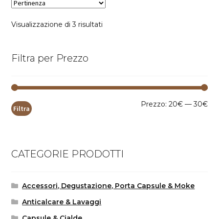
Popolarità
Visualizzazione di 3 risultati
Filtra per Prezzo
Pr
Pr
Prezzo:
20€
—
30€
Filtra
Mi
Ma
CATEGORIE PRODOTTI
Accessori, Degustazione, Porta Capsule & Moke
Anticalcare & Lavaggi
Capsule & Cialde