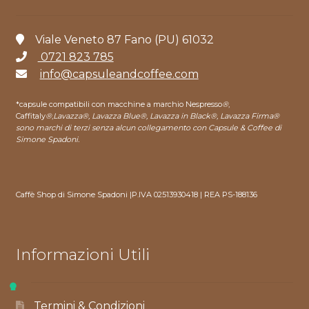
Viale Veneto 87 Fano (PU) 61032
0721 823 785
info@capsuleandcoffee.com
*capsule compatibili con macchine a marchio Nespresso
®
,
Caffitaly
®
,
Lavazza®, Lavazza Blue®, Lavazza in Black®, Lavazza Firma®
sono marchi di terzi senza alcun collegamento con Capsule & Coffee di
Simone Spadoni.
Caffè Shop di Simone Spadoni |P.IVA 02513930418 | REA PS-188136
Informazioni Utili
Termini & Condizioni