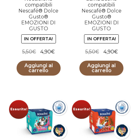
compatibili
compatibili
Nescafé® Dolce
Nescafé® Dolce
Gusto®
Gusto®
EMOZIONI DI
EMOZIONI DI
GUSTO
GUSTO
IN OFFERTA!
IN OFFERTA!
Il
Il
Il
Il
5,50
€
4,90
€
5,50
€
4,90
€
prezzo
prezzo
prezzo
prezzo
Aggiungi al
Aggiungi al
originale
attuale
originale
attuale
carrello
carrello
era:
è:
era:
è:
5,50€.
4,90€.
5,50€.
4,90€.
Esaurito!
Esaurito!