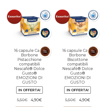
Esaurito!
Esaurito!
16 capsule Caffe
16 capsule Caffe
Borbone
Borbone
Pistacchione
Biscottone
compatibili
compatibili
Nescafé® Dolce
Nescafé® Dolce
Gusto®
Gusto®
EMOZIONI DI
EMOZIONI DI
GUSTO
GUSTO
IN OFFERTA!
IN OFFERTA!
Il
Il
Il
Il
5,50
€
4,90
€
5,50
€
4,90
€
prezzo
prezzo
prezzo
prezzo