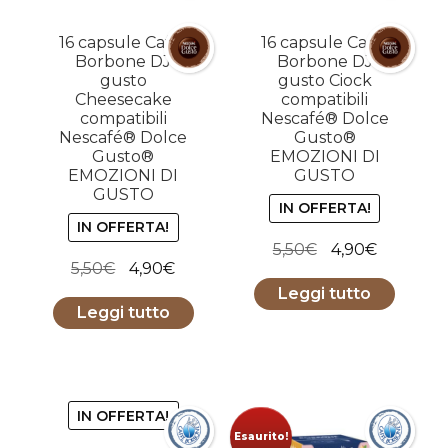
16 capsule Caffe
16 capsule Caffe
Borbone DJ
Borbone DJ
gusto
gusto Ciock
Cheesecake
compatibili
compatibili
Nescafé® Dolce
Nescafé® Dolce
Gusto®
Gusto®
EMOZIONI DI
EMOZIONI DI
GUSTO
GUSTO
IN OFFERTA!
IN OFFERTA!
Il
Il
5,50
€
4,90
€
Il
Il
5,50
€
4,90
€
prezzo
prezzo
prezzo
prezzo
Leggi tutto
originale
attuale
Leggi tutto
originale
attuale
era:
è:
era:
è:
5,50€.
4,90€.
5,50€.
4,90€.
IN OFFERTA!
Esaurito!