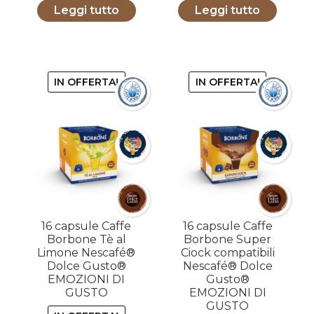
Leggi tutto
Leggi tutto
originale
attuale
originale
attuale
era:
è:
era:
è:
5,50€.
4,90€.
5,50€.
4,90€.
IN OFFERTA!
IN OFFERTA!
16 capsule Caffe
16 capsule Caffe
Borbone Tè al
Borbone Super
Limone Nescafé®
Ciock compatibili
Dolce Gusto®
Nescafé® Dolce
EMOZIONI DI
Gusto®
GUSTO
EMOZIONI DI
GUSTO