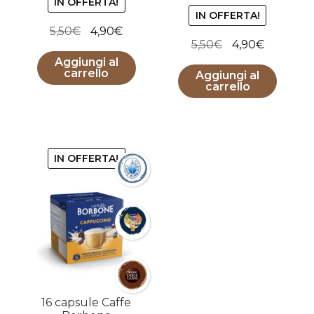
IN OFFERTA!
IN OFFERTA!
Il
Il
5,50
€
4,90
€
Il
Il
5,50
€
4,90
€
prezzo
prezzo
prezzo
prezzo
Aggiungi al
originale
attuale
carrello
Aggiungi al
originale
attuale
era:
è:
carrello
era:
è:
5,50€.
4,90€.
5,50€.
4,90€.
IN OFFERTA!
16 capsule Caffe