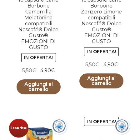
Borbone
Borbone
Camomilla
Zenzero Limone
Melatonina
compatibili
compatibili
Nescafé® Dolce
Nescafé® Dolce
Gusto®
Gusto®
EMOZIONI DI
EMOZIONI DI
GUSTO
GUSTO
IN OFFERTA!
IN OFFERTA!
Il
Il
5,50
€
4,90
€
Il
Il
5,50
€
4,90
€
prezzo
prezzo
prezzo
prezzo
Aggiungi al
originale
attuale
carrello
Aggiungi al
originale
attuale
era:
è:
carrello
era:
è:
5,50€.
4,90€.
5,50€.
4,90€.
IN OFFERTA!
Esaurito!