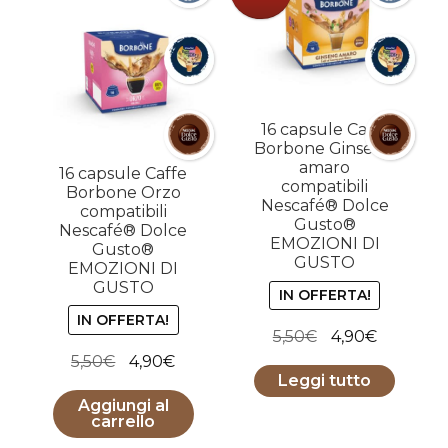
16 capsule Caffe
Borbone Ginseng
amaro
16 capsule Caffe
compatibili
Borbone Orzo
Nescafé® Dolce
compatibili
Gusto®
Nescafé® Dolce
EMOZIONI DI
Gusto®
GUSTO
EMOZIONI DI
GUSTO
IN OFFERTA!
IN OFFERTA!
Il
Il
5,50
€
4,90
€
Il
Il
prezzo
prezzo
5,50
€
4,90
€
Leggi tutto
prezzo
prezzo
originale
attuale
Aggiungi al
originale
attuale
era:
è:
carrello
era:
è:
5,50€.
4,90€.