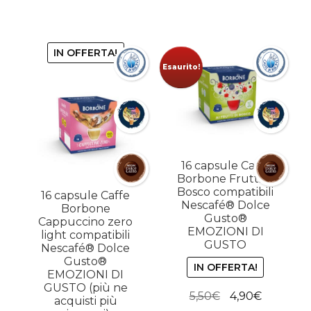
5,50€.
4,90€.
IN OFFERTA!
Esaurito!
16 capsule Caffe
Borbone Frutti di
Bosco compatibili
16 capsule Caffe
Nescafé® Dolce
Borbone
Gusto®
Cappuccino zero
EMOZIONI DI
light compatibili
GUSTO
Nescafé® Dolce
Gusto®
IN OFFERTA!
EMOZIONI DI
GUSTO (più ne
Il
Il
5,50
€
4,90
€
acquisti più