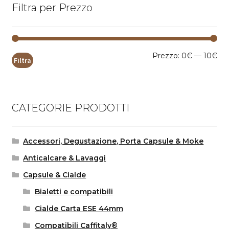
Filtra per Prezzo
Pr
Pr
Prezzo:
0€
—
10€
Filtra
Mi
Ma
CATEGORIE PRODOTTI
Accessori, Degustazione, Porta Capsule & Moke
Anticalcare & Lavaggi
Capsule & Cialde
Bialetti e compatibili
Cialde Carta ESE 44mm
Compatibili Caffitaly®