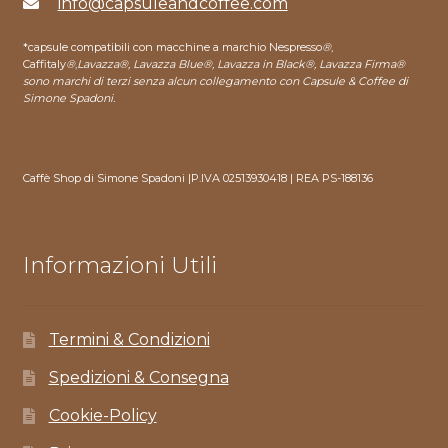
info@capsuleandcoffee.com
*capsule compatibili con macchine a marchio Nespresso
®
,
Caffitaly
®
,
Lavazza®, Lavazza Blue®, Lavazza in Black®, Lavazza Firma®
sono marchi di terzi senza alcun collegamento con Capsule & Coffee di
Simone Spadoni.
Caffè Shop di Simone Spadoni |P.IVA 02513930418 | REA PS-188136
Informazioni Utili
Termini & Condizioni
Spedizioni & Consegna
Cookie-Policy