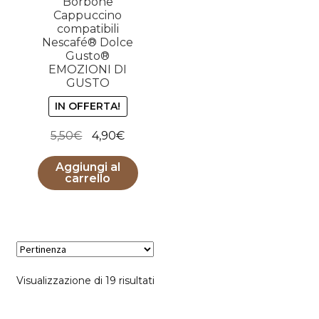
Borbone
Cappuccino
compatibili
Nescafé® Dolce
Gusto®
EMOZIONI DI
GUSTO
IN OFFERTA!
Il
Il
5,50
€
4,90
€
prezzo
prezzo
Aggiungi al
originale
attuale
carrello
era:
è:
5,50€.
4,90€.
Popolarità
Visualizzazione di 19 risultati