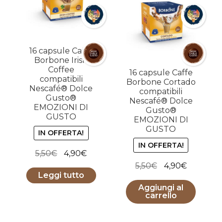
16 capsule Caffe
Borbone Irish
Coffee
16 capsule Caffe
compatibili
Borbone Cortado
Nescafé® Dolce
compatibili
Gusto®
Nescafé® Dolce
EMOZIONI DI
Gusto®
GUSTO
EMOZIONI DI
GUSTO
IN OFFERTA!
IN OFFERTA!
Il
Il
5,50
€
4,90
€
Il
Il
prezzo
prezzo
5,50
€
4,90
€
Leggi tutto
prezzo
prezzo
originale
attuale
Aggiungi al
originale
attuale
era:
è:
carrello
era:
è:
5,50€.
4,90€.
5,50€.
4,90€.